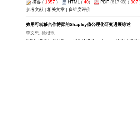
摘要
(
1357
)
HTML
(
40
)
PDF
(817KB) (
307
参考文献
|
相关文章
|
多维度评价
效用可转移合作博弈的Shapley值公理化研究进展综述
李文忠, 徐根玖
2024, 28(3): 63-80. doi:
10.15960/j.cnki.issn.1007-6093
摘要
(
767
)
HTML
(
38
)
PDF
(825KB) (
191
参考文献
|
相关文章
|
多维度评价
池化、专业化和自主完成任务如何影响平均队列长度
江厚元
2024, 28(3): 81-96. doi:
10.15960/j.cnki.issn.1007-6093
摘要
(
536
)
HTML
(
36
)
PDF
(1183KB) (
161
数据和表
|
参考文献
|
相关文章
|
多维度评价
相关私有信号对连续时间内部交易的影响
周永辉, 肖凯
2024, 28(3): 97-107. doi:
10.15960/j.cnki.issn.1007-609
摘要
(
530
)
HTML
(
32
)
PDF
(720KB) (
165