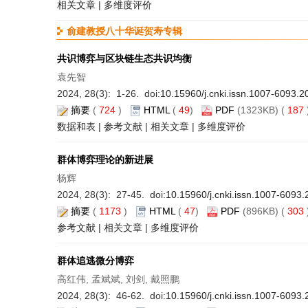
相关文章
|
多维度评价
俞建教授八十华诞贺寿专辑
共识博弈与区块链生态共识均衡
袁先智
2024, 28(3): 1-26. doi:
10.15960/j.cnki.issn.1007-6093.2
摘要
(
724
)
HTML
(
49
)
PDF
(1323KB) (
187
数据和表
|
参考文献
|
相关文章
|
多维度评价
群体博弈理论的新进展
杨辉
2024, 28(3): 27-45. doi:
10.15960/j.cnki.issn.1007-6093
摘要
(
1173
)
HTML
(
47
)
PDF
(896KB) (
303
参考文献
|
相关文章
|
多维度评价
群体追逃微分博弈
高红伟, 孟斌斌, 刘剑, 戴照鹏
2024, 28(3): 46-62. doi:
10.15960/j.cnki.issn.1007-6093