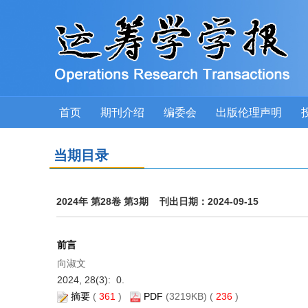
首页
期刊介绍
编委会
出版伦理声明
当期目录
2024年 第28卷 第3期 刊出日期：2024-09-15
前言
向淑文
2024, 28(3): 0.
摘要
(
361
)
PDF
(3219KB) (
236
)