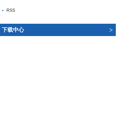
RSS
>
下载中心
《运筹学学报》作者上传文章主要创新点的说明
《运筹学学报》论文模板（2024-03-14）
《运筹学学报》版权转让协议（2021年版）
《运筹学学报》修改说明（2017-11-20）
>
友情链接
上海大学期刊社
重庆师范大学学报（自然科学版）