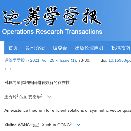
首页
期刊介绍
编委会
出版伦理声明
投稿指南
运筹学学报
››
2021
,
Vol. 25
››
Issue (1)
: 73-80.
doi:
10.15960/j.
• •
对称向量拟均衡问题有效解的存在性
1
,
2
王秀玲
(
), 龚循华
An existence theorem for efficient solutions of symmetric vector qua
1
,
2
Xiuling WANG
(
), Xunhua GONG