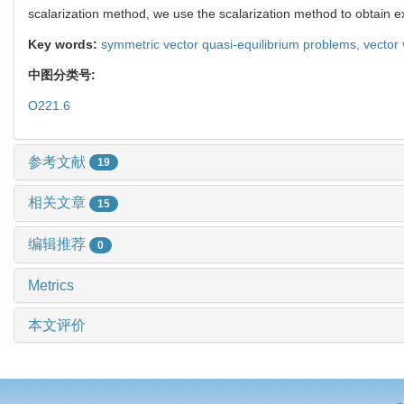
scalarization method, we use the scalarization method to obtain exis
Key words:
symmetric vector quasi-equilibrium problems,
vector 
中图分类号:
O221.6
参考文献
19
相关文章
15
编辑推荐
0
Metrics
本文评价