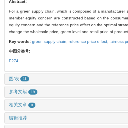
Abstract:
For a green supply chain, which is composed of a manufacturer an
member equity concern are constructed based on the consumer re
equity concern and the reference price effect on the optimal strat
change the wholesale price, green level and retail price of produ
Key words:
green supply chain,
reference price effect,
fairness 
中图分类号:
F274
图/表
11
参考文献
19
相关文章
0
编辑推荐