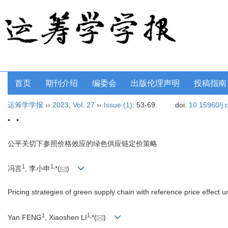
首页
期刊介绍
编委会
出版伦理声明
投稿指南
运筹学学报
››
2023
,
Vol. 27
››
Issue (1)
: 53-69.
doi:
10.15960/j.
• •
公平关切下参照价格效应的绿色供应链定价策略
1
1
,
冯言
, 李小申
*(
)
Pricing strategies of green supply chain with reference price effect 
1
1
,
Yan FENG
, Xiaoshen LI
*(
)