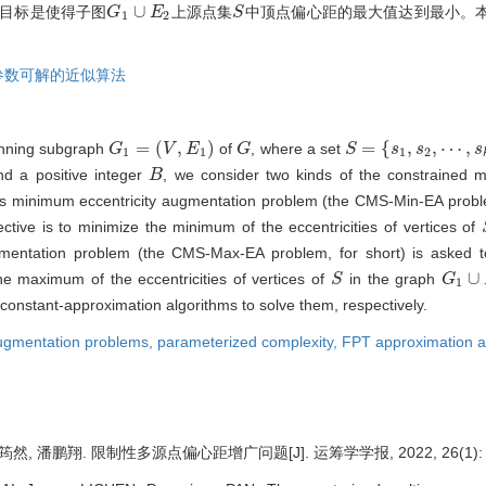
∪
目标是使得子图
上源点集
中顶点偏心距的最大值达到最小。
G
G
1
∪
E
2
E
S
S
1
2
参数可解的近似算法
=
(
,
)
=
{
,
,
⋯
,
nning subgraph
of
, where a set
G
G
1
=
(
V
,
E
V
1
)
E
G
G
S
S
=
{
s
1
,
s
s
2
,
⋯
s
,
s
k
}
s
1
1
1
2
nd a positive integer
, we consider two kinds of the constrained m
B
B
es minimum eccentricity augmentation problem (the CMS-Min-EA problem
ective is to minimize the minimum of the eccentricities of vertices of
gmentation problem (the CMS-Max-EA problem, for short) is asked 
∪
the maximum of the eccentricities of vertices of
in the graph
S
S
G
G
1
∪
E
1
constant-approximation algorithms to solve them, respectively.
ugmentation problems,
parameterized complexity,
FPT approximation a
然, 潘鹏翔. 限制性多源点偏心距增广问题[J]. 运筹学学报, 2022, 26(1): 6