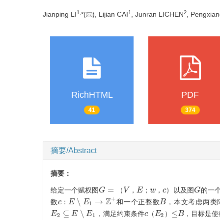
1
,
1
2
Jianping LI
*(
), Lijian CAI
, Junran LICHEN
, Pengxia
RichHTML
PDF
41
374
摘要/Abstract
摘要：
=
给定一个赋权图
以及图
的一
G
G
=
（
V
（
，
V
E
，
；
E
w
，
；
c
w
）
，
c
）
G
G
+
Z
∖
→
数
和一个正整数
，本文考虑两类
c
c
：
：
E
E
∖
E
1
E
→
Z
+
B
B
1
⊆
∖
≤
，满足约束条件
，目标是使
E
E
2
⊆
E
∖
E
E
1
E
c
c
（
（
E
E
2
）
）
≤
B
B
2
1
2