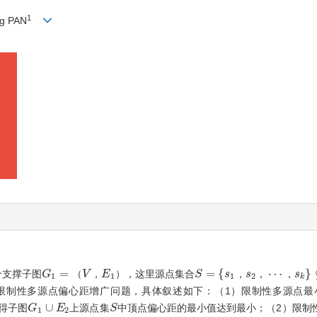
1
ng PAN
=
=
{
⋯
}
个支撑子图
，这里源点集合
G
G
1
=
（
V
（
，
V
E
，
1
）
E
）
S
S
=
{
s
1
，
s
s
，
2
，
s
⋯
，
，
s
k
}
，
⊆
V
s
1
1
1
2
k
限制性多源点偏心距增广问题，具体叙述如下：（1）限制性多源点最
∪
得子图
上源点集
中顶点偏心距的最小值达到最小；（2）限制
G
G
1
∪
E
2
E
S
S
1
2