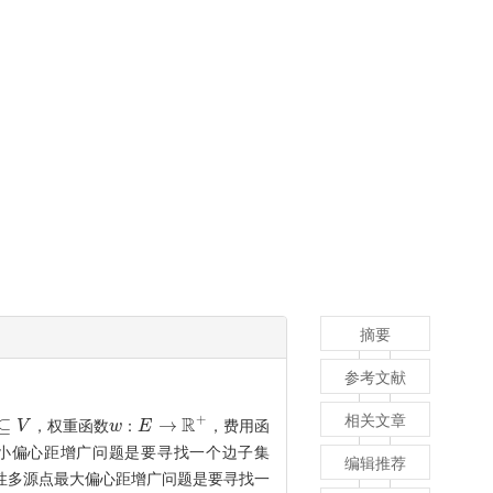
摘要
参考文献
+
相关文章
R
⊆
→
，权重函数
，费用函
V
w
w
：
：
E
E
→
R
+
小偏心距增广问题是要寻找一个边子集
编辑推荐
性多源点最大偏心距增广问题是要寻找一