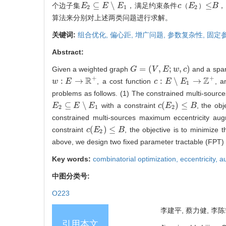
⊆
∖
≤
个边子集
，满足约束条件
，
E
E
2
⊆
E
∖
E
E
1
E
c
c
（
（
E
E
2
）
）
≤
B
B
2
1
2
算法来分别对上述两类问题进行求解。
关键词:
组合优化,
偏心距,
增广问题,
参数复杂性,
固定
Abstract:
=
(
,
;
,
)
Given a weighted graph
and a spa
G
G
=
(
V
,
E
V
;
w
,
c
E
)
w
c
+
+
R
Z
:
→
:
∖
→
, a cost function
, a
w
w
:
E
→
E
R
+
c
c
:
E
∖
E
E
1
→
E
Z
+
1
problems as follows. (1) The constrained multi-sourc
⊆
∖
(
)
≤
with a constraint
, the obj
E
E
2
⊆
E
∖
E
E
1
E
c
c
(
E
E
2
)
≤
B
B
2
1
2
constrained multi-sources maximum eccentricity au
(
)
≤
constraint
, the objective is to minimize 
c
c
(
E
E
2
)
≤
B
B
2
above, we design two fixed parameter tractable (FPT) 
Key words:
combinatorial optimization,
eccentricity,
a
中图分类号:
O223
李建平, 蔡力健, 李陈筠
引用本文