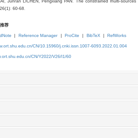
 CAI, Junran LICHEN, Pengxiang PAN. The constrained multi-sources 
26(1): 60-68.
推荐
dNote
|
Reference Manager
|
ProCite
|
BibTeX
|
RefWorks
ww.ort.shu.edu.cn/CN/10.15960/j.cnki.issn.1007-6093.2022.01.004
w.ort.shu.edu.cn/CN/Y2022/V26/I1/60