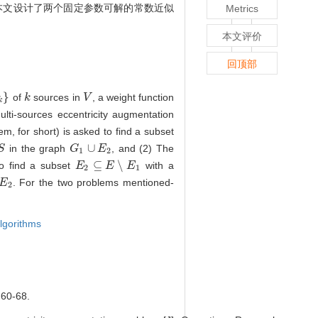
本文设计了两个固定参数可解的常数近似
Metrics
本文评价
回顶部
}
of
sources in
, a weight function
k
k
V
V
k
ulti-sources eccentricity augmentation
, for short) is asked to find a subset
∪
in the graph
, and (2) The
S
S
G
G
1
∪
E
2
E
1
2
⊆
∖
to find a subset
with a
E
E
2
⊆
E
∖
E
E
1
E
2
1
. For the two problems mentioned-
2
E
2
lgorithms
0-68.