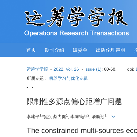
首页
期刊介绍
编委会
出版伦理声明
运筹学学报
››
2022
,
Vol. 26
››
Issue (1)
: 60-68.
doi:
所属专题：
机器学习与优化专辑
• •
限制性多源点偏心距增广问题
1
,
1
2
1
李建平
*(
), 蔡力健
, 李陈筠然
, 潘鹏翔
The constrained multi-sources ecc