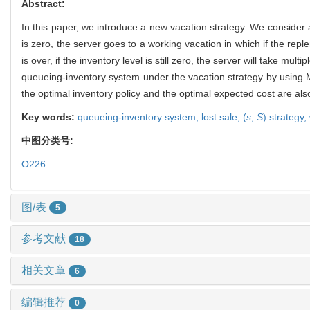
Abstract:
In this paper, we introduce a new vacation strategy. We consider 
is zero, the server goes to a working vacation in which if the re
is over, if the inventory level is still zero, the server will take mu
queueing-inventory system under the vacation strategy by using 
the optimal inventory policy and the optimal expected cost are a
Key words:
queueing-inventory system,
lost sale,
(
s
,
S
) strategy,
中图分类号:
O226
图/表
5
参考文献
18
相关文章
6
编辑推荐
0