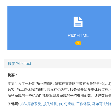
RichHTML
1
摘要/Abstract
摘要：
本文引入了一种新的休假策略, 研究在该策略下带有损失销售和(
s
,
S
顾客; 当工作休假结束时, 若库存仍为空, 服务员开始多重休假过
获得系统的一些稳态性能指标以及系统的平均费用函数。通过数值
关键词:
排队库存系统,
损失销售,
(
s
,
S
)策略,
工作休假,
马尔可夫过