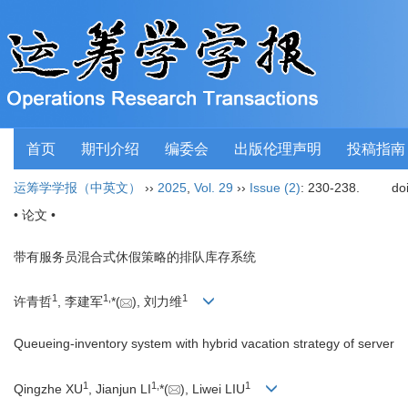
首页
期刊介绍
编委会
出版伦理声明
投稿指南
运筹学学报（中英文）
››
2025
,
Vol. 29
››
Issue (2)
: 230-238.
do
• 论文 •
带有服务员混合式休假策略的排队库存系统
1
1
,
1
许青哲
, 李建军
*(
), 刘力维
Queueing-inventory system with hybrid vacation strategy of server
1
1
,
1
Qingzhe XU
, Jianjun LI
*(
), Liwei LIU