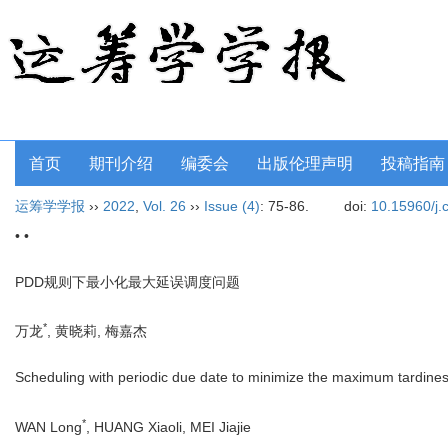
首页
期刊介绍
编委会
出版伦理声明
投稿指南
运筹学学报
››
2022
,
Vol. 26
››
Issue (4)
: 75-86.
doi:
10.15960/j.
• •
PDD规则下最小化最大延误调度问题
*
万龙
, 黄晓莉, 梅嘉杰
Scheduling with periodic due date to minimize the maximum tardine
*
WAN Long
, HUANG Xiaoli, MEI Jiajie